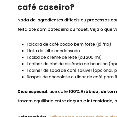
café caseiro?
Nada de ingredientes difíceis ou processos co
feita até com batedeira ou fouet. Veja o que vo
1 xícara de café coado bem forte (já frio)
1 lata de leite condensado
1 caixa de creme de leite (ou 200 ml)
1 colher de chá de essência de baunilha (op
1 colher de sopa de café solúvel (opcional, 
Raspas de chocolate ou licor de café para fi
Dica especial
: use café
100% Arábica, de tor
trazem equilíbrio entre doçura e intensidade, 