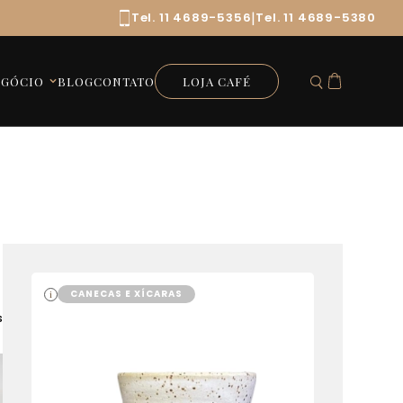
|
Tel. 11 4689-5356
Tel. 11 4689-5380
EGÓCIO
BLOG
CONTATO
LOJA CAFÉ
CANECAS E XÍCARAS
i
s