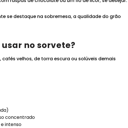
e com raspas de chocolate ou um fio de licor, se desejar.
nte se destaque na sobremesa, a qualidade do grão
 usar no sorvete?
cafés velhos, de torra escura ou solúveis demais
:
ada)
so concentrado
e intenso