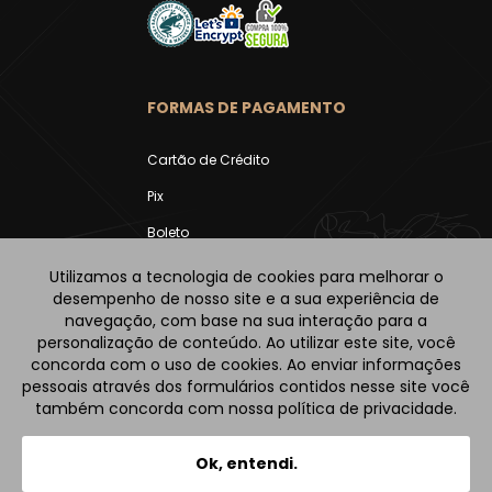
FORMAS DE PAGAMENTO
Cartão de Crédito
Pix
Boleto
Utilizamos a tecnologia de cookies para melhorar o
desempenho de nosso site e a sua experiência de
navegação, com base na sua interação para a
personalização de conteúdo. Ao utilizar este site, você
concorda com o uso de cookies. Ao enviar informações
pessoais através dos formulários contidos nesse site você
também concorda com nossa política de privacidade.
2026 | © Café Fazenda Aliança | Todos os Direitos
Reservados. |
Política de Privacidade
|
Termos de Uso
|
Ok, entendi.
Política de Compra