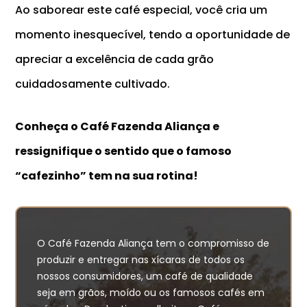
Ao saborear este café especial, você cria um
momento inesquecível, tendo a oportunidade de
apreciar a excelência de cada grão
cuidadosamente cultivado.
Conheça o Café Fazenda Aliança e
ressignifique o sentido que o famoso
“cafezinho”
tem na sua rotina!
O Café Fazenda Aliança tem o compromisso de
produzir e entregar nas xícaras de todos os
nossos consumidores, um café de qualidade
seja em grãos, moído ou os famosos cafés em