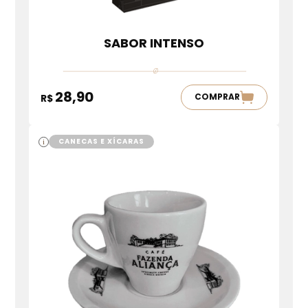
SABOR INTENSO
28,90
COMPRAR
R$
CANECAS E XÍCARAS
i