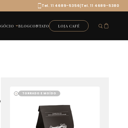
|
Tel. 11 4689-5356
Tel. 11 4689-5380
EGÓCIO
BLOG
CONTATO
LOJA CAFÉ
TORRADO E MOÍDO
i
s