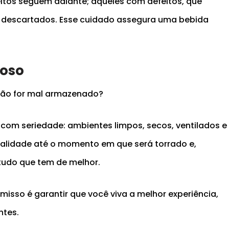
itos seguem adiante; aqueles com defeitos, que
 descartados. Esse cuidado assegura uma bebida
oso
grão for mal armazenado?
com seriedade: ambientes limpos, secos, ventilados e
ualidade até o momento em que será torrado e,
 tudo que tem de melhor.
isso é garantir que você viva a melhor experiência,
ntes.