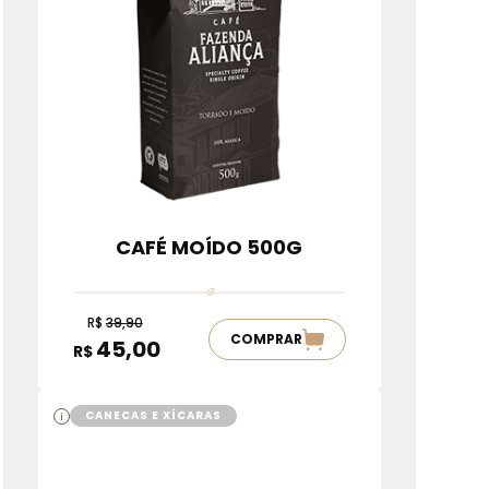
CAFÉ MOÍDO 500G
R$
39,90
COMPRAR
45,00
R$
CANECAS E XÍCARAS
i