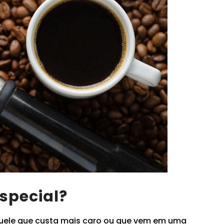
especial?
uele que custa mais caro ou que vem em uma