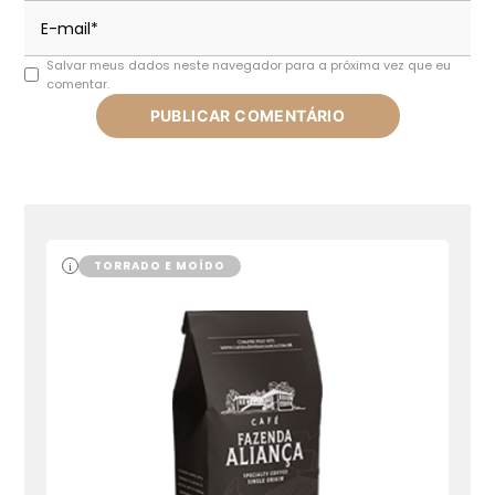
Salvar meus dados neste navegador para a próxima vez que eu
comentar.
TORRADO E MOÍDO
i