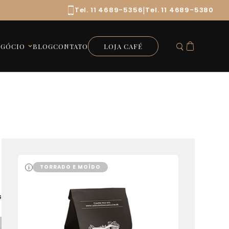
|
Tel. 11 4689-5356
Tel. 11 4689-5380
EGÓCIO
BLOG
CONTATO
LOJA CAFÉ
TORRADO E MOÍDO
i
s