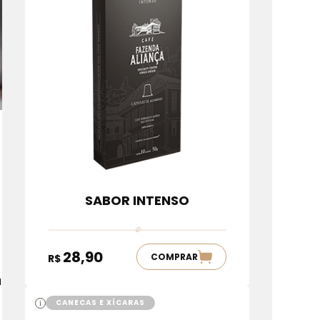
SABOR INTENSO
28,90
COMPRAR
R$
a
CANECAS E XÍCARAS
i