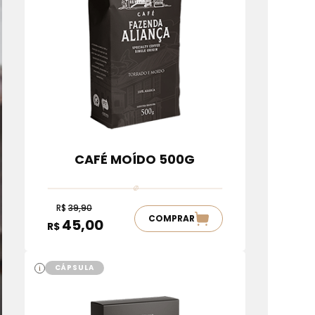
CAFÉ MOÍDO 500G
R$
39,90
COMPRAR
45,00
R$
CÁPSULA
i